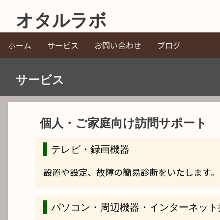
メ
オタルラボ
イ
ン
ホーム
サービス
お問い合わせ
ブログ
Main
コ
ン
navigation
サービス
テ
ン
ツ
個人・ご家庭向け訪問サポート
に
テレビ・録画機器
移
動
設置や設定、故障の簡易診断をいたします。
パソコン・周辺機器・インターネット